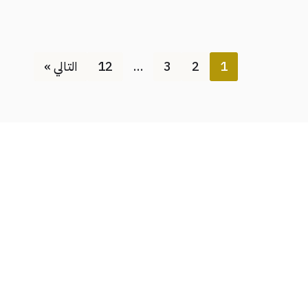
1
2
3
…
12
التالي »
محامي السعودية
| مشغل بواسطة
محامي بالرياض