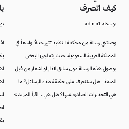
كيف اتصرف
با
بواسطة
admin1
بو
وصلتني رسالة من محكمة التنفيذ تثير جدلاً واسعاً في
اف
المملكة العربية السعودية. حيث يتفاجئ البعض
بق
بوصول هذه الرسالة دون سابق انذار او اشعار من قبل
ال
المنفذ . هل سنتعرف على حقيقة هذه الرسائل؟ ما
ال
هي التحذيرات الصادرة عنها؟ هل هي…
اقرأ المزيد »
لل
لط
بق