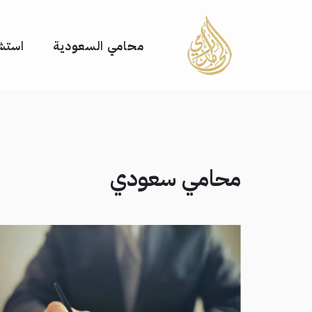
تخطى
محامي السعودية
استشا
إلى
المحتوى
محامي سعودي