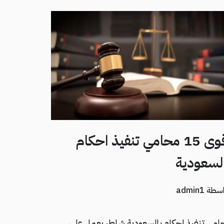
اقوى 15 محامي تنفيذ احكام
لسعودية
اسطة
admin1
امي تنفيذ احكام بالسعودية شاطر يعمل على