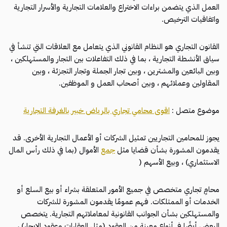
العمل الذي يتضمن براءات الاختراع والعلامات التجارية والأسرار التجارية
واتفاقيات الترخيص.
القانون التجاري هو النظام القانوني الذي يتعامل مع العلاقات التي تنشأ في
سياق الأنشطة التجارية ، بما في ذلك التفاعلات بين التجار والمستهلكين ،
وبين البائعين والمشترين ، وبين تجار الجملة وتجار التجزئة ، وبين
المقاولين وعملائهم ، وبين أصحاب العمل و الموظفين.
موضوع متصل :
اقوى محامي تجاري بالرياض خبير بالغرفة التجارية
يجوز للمحامين التجاريين تمثيل الشركات أو الأعمال التجارية الأخرى. قد
يقدمون المشورة بشأن قضايا مثل
جمع
الأموال (بما في ذلك رأس المال
الاستثماري) ، وبيع الأسهم (
محامٍ تجاري متخصص في جميع الأمور المتعلقة بشراء أو بيع السلع أو
الخدمات أو الممتلكات. فهم عمومًا يقدمون المشورة للشركات
والمستهلكين بشأن الجوانب القانونية لمعاملاتهم التجارية. يتخصص
البعض أيضًا في أنواع معينة من العقود (مثل العقارات وعقود الإيجار) ،