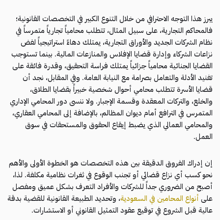
يبرز هذا التوجه الاحترافي من خلال التنوع الكبير في التخصصات القانونية؛
فالمحاكم التجارية، على سبيل المثال، تتطلب محامياً تجارياً متمرساً في
نظام الشركات الجديد والأوراق التجارية، يمتلك دهاءً استراتيجياً لفض
نزاعات الشركاء وإدارة قضايا الإفلاس والمنازعات المالية. بينما تستوجب
القضايا الجنائية محامياً جزائياً يمتلك فراسة التحقيق، وقدرة فائقة على
تفنيد الأدلة والتعامل بصرامة مع النيابة العامة. وفي المقابل، نجد أن
قضايا الأسرة تتطلب محامي أحوال شخصية خبيراً بقضايا الطلاق،
والخلع، والتركات المعقدة وقسمة الإجبار. ولا ننسى دور المحامي الإداري
المتمرس في الترافع أمام ديوان المظالم، بالإضافة إلى المحامي العقاري،
والمحامي العمالي الذي يضبط إيقاع الحقوق والمستحقات في سوق
العمل.
إن إدراك الفروق الدقيقة بين هذه التخصصات هو الخطوة الأولى والأهم
نحو كسب أي نزاع قضائي أو تجنب الوقوع في ثغرات نظامية مكلفة. لذا،
أصبح من الضروري جداً للشركات والأفراد التعرف بشكل عميق ومفصل
على
أنواع المحامين في السعودية
، وتحديد الطبيعة القانونية للقضية بدقة
عالية قبل الشروع في توقيع عقود التمثيل القانوني أو الاستشارات.