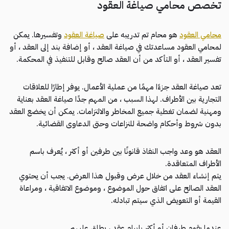
تخصص محامي صياغة العقود
محامي العقود
هو محام تم تدريبه على
صياغة العقود
وتفسيرها. يمكن
لمحامي العقود مساعدتك في صياغة العقد ، أو إضافة بند إلى العقد ، أو
تفسير العقد ، أو التأكد من أن العقد صالح وقابل للتنفيذ في المحكمة.
تعد صياغة العقد جزءًا مهمًا من عملية الأعمال. يوفر إطارًا للعلاقات
التجارية بين الأطراف. لهذا السبب ، من المهم جدًا صياغة العقد بعناية
ومهنية لضمان تغطية جميع المخاطر والالتزامات. يمكن أن يخضع العقد
بدون شروط وأحكام واضحة للنزاعات وحتى الدعاوى القضائية.
العقد هو وعد واجب النفاذ قانونًا بين طرفين أو أكثر ، يُعرف باسم
الأطراف المتعاقدة.
يتم إنشاء العقد من خلال عرض وقبول هذا العرض. يجب أن يحتوي
العقد الصالح على اتفاق حول الموضوع ، وموضوع الاتفاقية ، ومراعاة
القيمة أو التعويض الذي سيتم تبادله.
عندما يقوم طرفان أو أكثر بإبرام عقد ، يطلق عليهم