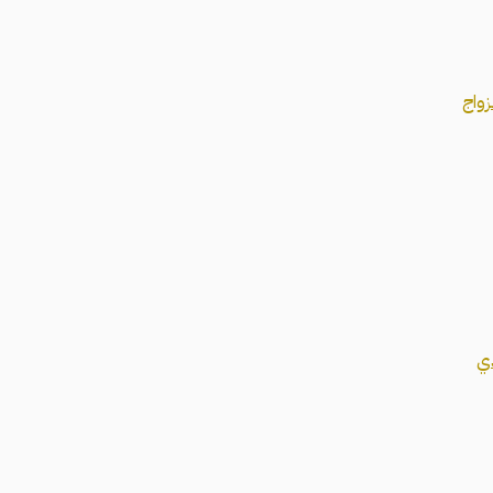
زواج
دي