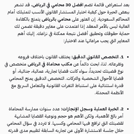
بعد استعراض قائمة تضم
افضل 30 محامي في الرياض
، قد تشعر
ببعض الحيرة حول كيفية اختيار المستشار القانوني الأنسب لتمثيلك أمام
المحاكم السعودية. إن العثور على
محامي بالرياض
يتمتع بالكفاءة
العالية ليس بالأمر المعقد إذا اعتمدت على معايير دقيقة تضمن لك
حماية حقوقك وتحقيق أفضل نتيجة ممكنة في نزاعك. إليك أهم
المعايير التي يجب مراعاتها عند الاختيار:
1. التخصص القانوني الدقيق:
يختلف القانون باختلاف فروعه
وتفرعاته. لذا، ابحث دائماً عن
مكتب محاماة في الرياض
متخصص في
نوع قضيتك تحديداً، سواء كانت قضايا تجارية، عمالية، جنائية، أو
قضايا الأحوال الشخصية والتركات. التخصص الدقيق يمنح المحامي
قدرة استثنائية على استنباط الثغرات القانونية والتعامل السريع مع
الأنظمة المحدثة.
2. الخبرة العملية وسجل الإنجازات:
عدد سنوات ممارسة المحاماة
أمر بالغ الأهمية، ولكن الأهم هو حجم ونوعية القضايا المشابهة
لقضيتك التي ترافع فيها المحامي وكسبها. لا تتردد في سؤال المحامي
خلال جلسة الاستشارة الأولى عن تجاربه السابقة لتقييم مدى قدرته