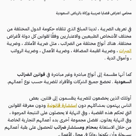
محامي اعتراض قضايا ضريبية وزكاة بالرياض السعودية
في تعريف الضريبة ، لدينا المبلغ الذي تتلقاه حكومة الدول المختلفة من
مختلف الأشخاص الطبيعيين والاعتباريين وفقًا لقوانين كل دولة لأغراض
مختلفة. هناك أنواع مختلفة من الضرائب ، مثل ضريبة الأملاك ، وضريبة
الميراث
، وضريبة القيمة المضافة ، وضريبة الأعمال ، وضريبة الرواتب
، وأموال الدية .
كما أنها مقسمة إلى أنواع مباشرة وغير مباشرة في
قوانين الضرائب
السعودية
. تخضع جميع الشركات والأفراد للضريبة حسب نوع أعمالهم.
أولئك الذين يخضعون للضريبة ينقسمون إلى فئتين. بعض
الناس يهتمون بمشاكلهم دون
استشارة قانونية
ودون معرفة القوانين
التي تحكم هذه القضية ، وفي النهاية لا يحصلون على النتيجة المرجوة ،
وفي النهاية يعانون. تفضل مجموعة أخرى بدء أعمالهم التجارية الخاصة
من خلال الاستعانة
بمحام ومستشار ضرائب
للحصول على بقية أعمالهم
بسهولة وأن يكونوا روادًا في مجال الأعمال.