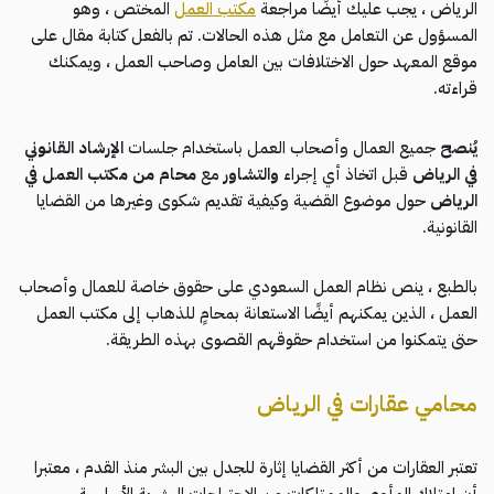
الرياض ، يجب عليك أيضًا مراجعة
مكتب العمل
المختص ، وهو
المسؤول عن التعامل مع مثل هذه الحالات. تم بالفعل كتابة مقال على
موقع المعهد حول الاختلافات بين العامل وصاحب العمل ، ويمكنك
قراءته.
يُنصح
جميع العمال وأصحاب العمل باستخدام جلسات
الإرشاد القانوني
في الرياض
قبل اتخاذ أي إجراء
والتشاور
مع
محام من مكتب العمل في
الرياض
حول موضوع القضية وكيفية تقديم شكوى وغيرها من القضايا
القانونية.
بالطبع ، ينص نظام العمل السعودي على حقوق خاصة للعمال وأصحاب
العمل ، الذين يمكنهم أيضًا الاستعانة بمحامٍ للذهاب إلى مكتب العمل
حتى يتمكنوا من استخدام حقوقهم القصوى بهذه الطريقة.
محامي عقارات في الرياض
تعتبر العقارات من أكثر القضايا إثارة للجدل بين البشر منذ القدم ، معتبرا
أن امتلاك المأوى والممتلكات من الاحتياجات البشرية الأساسية