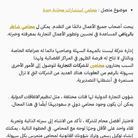
موضوع متصل :
محامي استشارات مجانية جدة
يبحث أصحاب جميع الأعمال دائمًا عن التقدم. يمكن
ل
محامي شاطر
بالرياض
المساعدة في تحسين وتطوير الأعمال التجارية بمعرفته وخبرته.
إدارة شركة ليست بالمهمة السهلة وصاحبها دائما له صراعاته الخاصة
وبالتالي لا تتاح له فرصة الظهور في المراكز القضائية ولهذا
السبب يختارون
محامين
للشركات التجارية
للوصول إلى الأمور الأخرى
بسهولة بالرغم من العقوبات هناك العديد من الشركات التي لا تزال
مستمرة في أنشطتها التصديرية.
شؤون التجارة الدولية لها فئات مختلفة ، مثل
تنظيم الاتفاقات الدولية
.
يمكن أن يكون وجود محامي دولي م سعوديهمًا أيضًا في هذا المجال.
لاختيار أفضل محام للشركة ، تأكد من الانتباه إلى سيرته الذاتية وتجربة
لقاء واحد على الأقل وجهًا لوجه مع المحامي. في الخطوة التالية ، يمكنك
إنشاء توكيل رسمي وترك شؤونك القانونية لمحامي متمرس بكل سهولة.