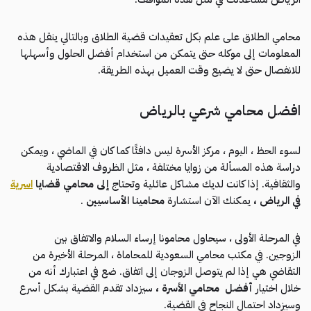
محامي الطلاق على علم بكل تعقيدات قضية الطلاق وبالتالي ينقل هذه
المعلومات إلى موكله حتى يتمكن من استخدام أفضل الحلول وأسهلها
للانفصال حتى لا يضيع وقت العميل بهذه الطريقة.
افضل محامي شرعي بالرياض
لسوء الحظ ، اليوم ، مركز الأسرة ليس دافئًا كما كان في الماضي ، ويمكن
دراسة هذه المسألة من زوايا مختلفة ، مثل الظروف الاقتصادية
والثقافية. إذا كانت لديك مشاكل عائلية وتحتاج
إلى محامي قضايا
اسرية
في الرياض ،
يمكنك الآن استشارة
محامينا الأساسيين
.
في المرحلة الأولى ، سيحاول محامونا إرساء السلام والاتفاق بين
الزوجين. في مكتب محامي السعودية للمحاماة ، المرحلة الأخيرة من
التقاضي هي إذا لم يتوصل الزوجان إلى اتفاق. ضع في اعتبارك أنه من
خلال اختيار
أفضل
محامي الأسرة ،
سيزداد تقدم القضية بشكل أسرع
وسيزداد احتمال النجاح في القضية.