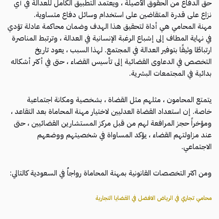
حق الدفاع من الحقوق الأصيلة ، ويعتمد التطبيق الكامل للعدالة في أي
نزاع على قدرة المتقاضين على استخدام وسائل دفاع متساوية.
مهنة المحامي هي أداة لتحقيق هذا الهدف وضمان محاكمة عادلة تؤدي
في نهاية المطاف إلى إشباع الرغبة الإنسانية في العدالة ، وترتبط المناصرة
ارتباطًا وثيقًا بتوفير العدالة في المجتمع. لهذا السبب ، يعود تاريخ
التخصص في الدعاوى القضائية إلى تأسيس القضاء ، حتى في أكثر أشكاله
بدائية في المجتمعات البشرية.
يتمتع المحامون ، مثلهم مثل القضاة ، بشخصية ومكانة اجتماعية
خاصة. إن استعداد القضاة العدليين لاختيار مهنة المحاماة بعد التقاعد ،
ومؤخراً حجز المرافعة لهم من قبل مركز المستشارين القضائيين ، حتى
عند مزاولتهم القضاء ، يؤكد المساواة في شخصيتهم ووضعهم
الاجتماعي.
ومن اكثر التخصصات القانونية بمهنة المحاماة رواجاُ في السعودية كالتالي:
محامي تجاري في الرياض الافضل في القضايا التجارية