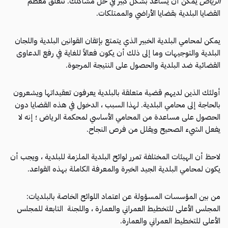
الرياض
يمكن أن يساعد بشكل كبير في حل مشاكلك. تتعلق معظم
القضايا البلدية بقضايا الأراضي والممتلكات.
يمكن لمحامي البلدية الخبير الذي يتمتع بإتقان القوانين البلدية واللجان
البلدية والتوجيهات وما إلى ذلك أن يكون فعالاً للغاية في رفع الدعاوى
القضائية ضد البلدية والحصول على النتيجة المرجوة.
أولئك الذين لديهم قضية متعلقة بالبلدية يعرفون تعقيداتها ويشعرون
بالحاجة إلى محامي البلدية. لهذا السبب ، الدخول في هذه القضايا دون
الحصول على مساعدة من المحامي الأساسي لمحكمة الرياض ؛ إنه لا
يفعل الشيء الصحيح ويقلل من فرص النجاح.
لاحظ أن الهيئات المختلفة تمرر لوائح البلدية الملزمة للبلدية ، ويجب أن
يكون لمحامي البلدية الجيد الخبرة والمعرفة الكاملة بهذه القواعد.
من بين المؤسسات المسؤولة عن اعتماد اللوائح الخاصة بالبلديات:
المجلس الأعلى للتخطيط العمراني والعمارة ، واللجنة التابعة للمجلس
الأعلى للتخطيط العمراني والعمارة.