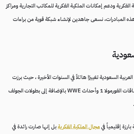
الفكرية ودعم إمكانات الملكية الفكرية للمكاتب التجارية ومراكز
ل هذه المبادرات، نسعى جاهدين لإنشاء شبكة قوية من براءات
سعودية
ربية السعودية تغييرًا هائلاً في السنوات الأخيرة ، حيث برزت
كمركز جديد للأحداث الرياضية الدولية بما في ذلك سباقات الفورمولا 1 وأحداث WWE بالإضافة إلى بطولات الجولف
ارزة إقليمياً في
مجال الملكية الفكرية
بل إنها صارت رائدة في