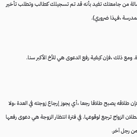
. 2) نسخة واحدة من شهادة ميلادك. 3) رسالة من جامعتك تفيد بأنه قد تم تسجيلك كطالب وتطلب تأخير
لمدرسة ،فهذا ضروري).
ومع ذلك ،فإن كيفية رفع الدعوى هي للأخ الأكبر سنا.
إن طلاقه يصبح طلاقا رجعا ،أي يجوز إرجاع زوجته في العدة ،ولا
لان الزواج ترجع لوقوعها. في فترة انتظار الزوجة هي دعوى رفعها
من رجل آخر.