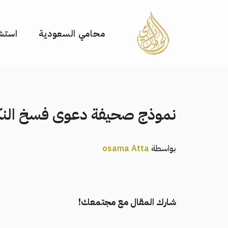
تخطى
محامي السعودية
استشا
إلى
المحتوى
نموذج صحيفة دعوى فسخ النك
بواسطة
osama Atta
شارك المقال مع مجتمعك!