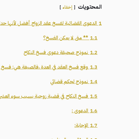
المحتويات
إخفاء
1
الدعوى القضائية لفسخ عقد الزواج أفضل لأنها حدث
1.1
** متى لا يمكن الفسخ؟
1.2
نموذج صحيفة دعوى فسخ النكاح
1.3
وقع فسخ العقد في العدة ،فالصيغة هي: فسخ الن
1.4
نموذج لحكم قضائي
1.5
فسخ النكاح في قضية زوجية بسبب سوء العشر
1.6
الدعوى :
1.7
الإجابة: