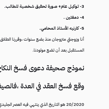
3- توكيل عام+ صورة تحقيق شخصية للطالب.
4- دمغتين .
5- كارنيه الأستاذ المحامي.
أنا وزوجتي متزوجان منذ بضع سنوات ،وقررنا الطلا
المستقبل بعد أن تضع مولودنا.
نموذج صحيفة دعوى فسخ النكاح
وقع فسخ العقد في العدة ،فالصيغ
20/2020 هو التاريخ الذي ينتهي فيه العصر الجليدي………………