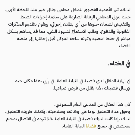
لذلك، تبرز الأهمية القصوى لتدخل محامي جنائي خبير منذ اللحظة الأولى.
حيث يتولى المحامي الرقابة الصارمة على سلامة إجراءات الضبط
والتفتيش لضمان خلوها من أي بطلان إجرائي، ويقوم بتقديم المذكرات
القانونية والدفوع، وطلب الاستماع لشهود النفي، مما قد يساهم بشكل
مباشر في حفظ القضية وتبرئة ساحة الموكل قبل إحالتها إلى منصة
القضاء.
في الختام.
في نهاية المقال لدي قضية في النيابة العامة. في رأيي ،هذا مكان جيد
لإرسال قضيتك ،لأنه يقلل من فرص ضياعها.
كان هذا المقال عن المدعي العام السعودي.
وحول مدة التحقيق ،وما هي وظائفه وصلاحيته ،وكذلك طريقة التحقيق.
لذلك ،إذا كانت لديك قضية في النيابة العامة ،فلا تتردد في الاتصال بمحام
متخصص في جميع
قضايا
النيابة العامة.