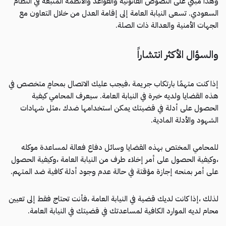
وهذا مبني على النصوص القانونية والقواعد والأنظمة المتبعة في النظام
السعودي. تسعى النيابة العامة إلى إقامة العدل من خلال التعاون مع
الجهات الأمنية والعدالة ذات الصلة.
والسؤال الأكثر انتشاراً
إذا كنت متهمًا بارتكاب جريمة ،فيجب عليك الاتصال بمحامٍ متخصص في
هذه القضايا ولديه خبرة في النيابة العامة. سيعرف المحامي كيفية
الحصول على أدلة في قضيتك يمكن استخدامها ضدك ،مثل شهادات
الشهود والأدلة المادية.
للمحامي المختص بهذه القضايا وسائل دفاع فعالة لمساعدة موكله
،وكيفية الحصول على أمر إخلاء طرف من النيابة العامة ،وكيفية الحصول
على أمر بمنحه إجازة مؤقتة في حالة عدم وجود أدلة كافية ضد المتهم.
لذلك ،إذا كانت لديك قضية في النيابة العامة ،فأنت تحتاج فقط إلى تعيين
محام لديه الموارد الكافية لمساعدتك في قضيتك في النيابة العامة.