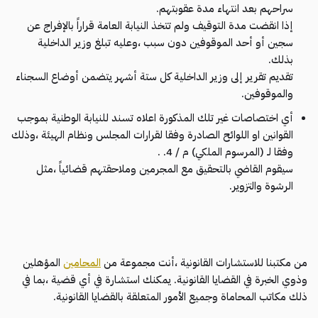
سراحهم بعد انتهاء مدة عقوبتهم.
إذا انقضت مدة التوقيف ولم تتخذ النيابة العامة قراراً بالإفراج عن
سجين أو أحد الموقوفين دون سبب ،وعليه تبلغ وزير الداخلية
بذلك.
تقديم تقرير إلى وزير الداخلية كل ستة أشهر يتضمن أوضاع السجناء
والموقوفين.
أي اختصاصات غير تلك المذكورة اعلاه تسند للنيابة الوطنية بموجب
القوانين او اللوائح الصادرة وفقا لقرارات المجلس ونظام الهيئة ،وذلك
وفقا لـ (المرسوم الملكي) م / 4. .
سيقوم القاضي بالتحقيق مع المجرمين وملاحقتهم قضائياً ،مثل
الرشوة والتزوير.
من مكتبنا للاستشارات القانونية ،أنت مجموعة من
المحامين
المؤهلين
وذوي الخبرة في القضايا القانونية. يمكنك استشارة في أي قضية ،بما في
ذلك مكاتب المحاماة وجميع الأمور المتعلقة بالقضايا القانونية.