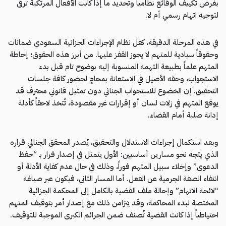
بغرض تكييف الوقائع نظامياً وتحديد ما إذا كانت الأفعال المرتكبة ترقى
لتوجيه اتهام رسمي أم لا.
في هذه المرحلة الدقيقة، كفل نظام الإجراءات الجزائية السعودي ضمانات
وحقوقاً سيادية للمتهم لا يجوز القفز عليها. من أبرز هذه الحقوق؛ إحاطة
المتهم علماً بطبيعة التهمة المنسوبة إليه بوضوح تام قبل بدء
الاستجواب، وحقه الأصيل في الاستعانة بمحامٍ لحضور كافة جلسات
التحقيق. إن الخضوع للاستجواب الجنائي دون تمثيل قانوني محترف قد
يوقع المتهم في زلات لسان أو إقرارات غير مقصودة، تُتخذ لاحقاً كأدلة
إدانة صلبة أمام القضاء.
وبعد استكمال إجراءات الاستدلال والتحقيق، يُصدر المحقق الجنائي قراره
الذي يتجه نحو مسارين أساسيين: الأول يتمثل في إصدار قرار بـ “حفظ
الدعوى” وإخلاء سبيل المتهم فوراً، وذلك في حال عدم كفاية الأدلة أو
انتفاء الصفة الجرمية عن الفعل. أما المسار الثاني، فيكون عبر صياغة
“لائحة الاتهام” وإحالة ملف القضية بالكامل إلى المحكمة الجزائية
المختصة لبدء المحاكمة، وقد يتزامن ذلك مع إصدار أمر بتوقيف المتهم
احتياطياً إذا كانت القضية تُصنف ضمن الجرائم الكبرى الموجبة للتوقيف.