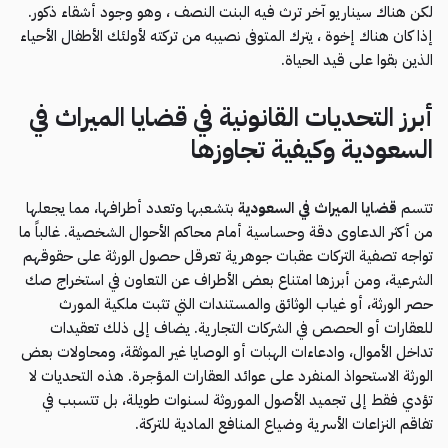
لكن هناك سيناريو آخر ترث فيه البنت النصف ، وهو وجود أشقاء ذكور.
إذا كان هناك إخوة ، يترك المتوفى نصيبه من تركته لأولئك الأطفال الأحياء
الذين بقوا على قيد الحياة.
أبرز التحديات القانونية في قضايا الميراث في
السعودية وكيفية تجاوزها
تتسم
قضايا الميراث في السعودية
بتشعبها وتعدد أطرافها، مما يجعلها
من أكثر الدعاوى دقة وحساسية أمام محاكم الأحوال الشخصية. غالباً ما
تواجه تصفية التركات عقبات جوهرية تعرقل حصول الورثة على حقوقهم
الشرعية، ومن أبرزها امتناع بعض الأطراف عن التعاون في استخراج صك
حصر الورثة، أو غياب الوثائق والمستندات التي تثبت ملكية المورث
للعقارات أو الحصص في الشركات التجارية. يضاف إلى ذلك تعقيدات
تداخل الأموال، وادعاءات الهبات أو الوصايا غير الموثقة، ومحاولات بعض
الورثة الاستحواذ المنفرد على عوائد العقارات المؤجرة. هذه التحديات لا
تؤدي فقط إلى تجميد الأصول الموروثة لسنوات طويلة، بل تتسبب في
تفاقم النزاعات الأسرية وضياع المنافع المادية للتركة.