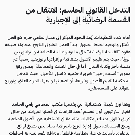
التدخل القانوني الحاسم: الانتقال من
القسمة الرضائية إلى الإجبارية
أمام هذه التعقيدات، يُعد اللجوء المبكر إلى مسار نظامي حازم هو الحل
الأمثل والوحيد لحفظ الحقوق. يبدأ العمل القانوني الناجح بمحاولة صياغة
عقود “القسمة الرضائية” متى ما توفرت النية الصادقة والتوافق بين
الورثة، حيث يتم تقييم الأصول بشفافية وإفراغها وتوزيعها رسمياً عبر
منصة ناجز وكتابة العدل. أما في حال التعنت والمماطلة، يصبح رفع
دعوى “قسمة إجبار” ضرورة حتمية لا تقبل التأجيل، حيث تتدخل
المحكمة لتقييم الأصول وفرزها، أو تصفيتها وبيعها بالمزاد العلني وتوزيع
العوائد على المستحقين.
وهنا تبرز القيمة الاستثنائية التي يقدمها
مكتب المحامي رامي الحامد
كخيار استراتيجي أول لحسم أعقد النزاعات في قضايا الميراث. من خلال
فريق قانوني يمتلك إمكانيات متقدمة في الاستعلام عن الأصول المخفية
وتتبع الحسابات، نتولى إدارة النزاع باحترافية تامة. نحن نصيغ لوائح
الدعاوى بأسانيد شرعية ونظامية قاطعة، ونترافع بقوة لتسريع إجراءات