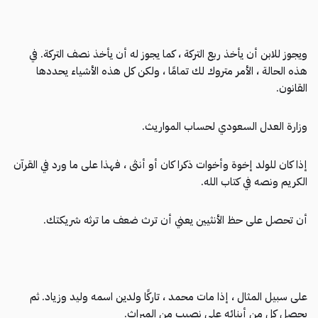
ويجوز للابن أن يأخذ ربع التركة ، كما يجوز له أن يأخذ نصف التركة. في
هذه الحالة ، الأمر متروك لك تمامًا ، ولكن كل هذه الأشياء يحددها
القانون.
وزارة العدل السعودي لحساب المواريث.
إذا كان للولد إخوة وأخوات ذكرا كان أو أنثى ، فهذا على ما ورد في القرآن
الكريم ونصه في كتاب الله.
أن تحصل على حظ الأنثيين يعني أن ترث ضعف ما ترثه شريكتك.
على سبيل المثال ، إذا مات محمد ، تاركًا ولدين اسمه وليد وزياد. ثم
يحصل كل من أبنائه على نصيب من الميراث.