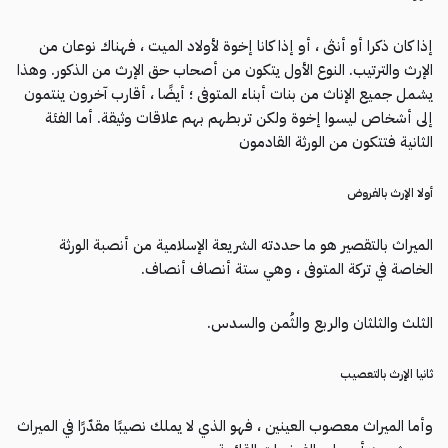
إذا كان ذكرا أو أنثى ، أو إذا كانا إخوة لأولاد الميت ، فهناك نوعان من
الإرث والترتيب. النوع الأول يتكون من أصحاب حق الإرث من الذكور. وهذا
يشمل جميع الإناث من بنات أبناء المتوفى ؛ أيضًا ، أقارب آخرون ينتمون
إلى أشخاص ليسوا إخوة ولكن تربطهم بهم علاقات وثيقة. أما الفئة
الثانية فتتكون من الورثة القادمون
أولا الإرث بالفروض
الميراث بالتقصير هو ما حددته الشريعة الإسلامية من أنصبة الورثة
الخاصة في تركة المتوفى ، وهي ستة أنصاف أنصاف.
الثلث والثلثان والربع والثُمن والسدس.
ثانيا الإرث بالتعصيب
وأما الميراث معصوب العينين ، فهو الذي لا يملك نصيبًا مقدّرًا في الميراث