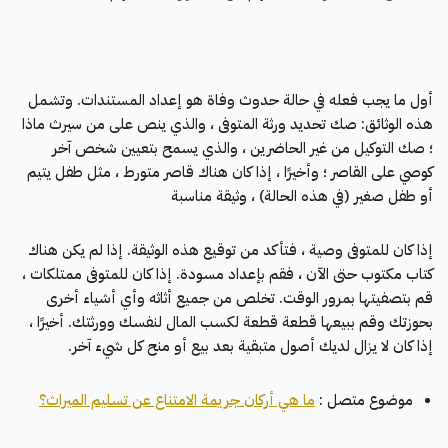
أول ما يجب فعله في حالة حدوث وفاة هو إعداد المستندات. وتشمل
هذه الوثائق: صك تحديد ورثة المتوفى ، والذي ينص على من سيرث ماذا
؛ صك التوكيل من غير الحاضرين ، والذي يسمح بتعيين شخص آخر
كوصي على القاصر ؛ وأخيرًا ، إذا كان هناك قاصر متورط ، مثل طفل يتيم
أو طفل صغير (في هذه الحالة) ، وثيقة مناسبة
إذا كان للمتوفى وصية ، فتأكد من توقيع هذه الوثيقة. إذا لم يكن هناك
كتاب مكتوب حتى الآن ، فقم بإعداد مسودة. إذا كان للمتوفى ممتلكات ،
قم بتصفيتها بمرور الوقت. تخلص من جميع أثاثه وأي أشياء أخرى
بحوزتك وقم ببيعها قطعة قطعة لكسب المال لنفسك وورثتك. أخيرًا ،
إذا كان لا يزال لديك أصول متبقية بعد بيع أو منح كل شيء آخر.
موضوع متصل :
ما هي أركان جريمة الامتناع عن تسليم الميراث؟