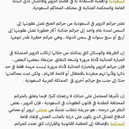
السعودية
وأهمية الاستعانة به في قضايا التزوير والاحتيال لدى النيابة
العامة والمحكمة الجنائية في مختلف المحاكم السعودية.
تعتبر جرائم التزوير في السعودية من جرائم الجنح تصل عقوبتها إلى
السجن لمدة عام واحد إلى جرائم جنائية أكثر خطورة تصل عقوبتها إلى
أربع أو سبع سنوات في سجن الدولة ، وهي جرائم خطيرة بقدر تنوعها.
إن الطريقة والوسائل التي يمكنك من خلالها ارتكاب التزوير المتمثلة في
الحيازة الجنائية لأداة مزورة واسعة النطاق. مرتبطة ببعضها البعض ،
فإن جرائم التزوير والحيازة الجنائية لأداة مزورة ليست مهمة فقط في حد
ذاتها ولأنها تهم منفردة بالاعتقال أو لائحة الاتهام ، ولكن تمت محاكمتها
جنبًا إلى جنب مع جرائم أخرى في المملكة العربية السعودية .
إن تأثيرها المحتمل على حياتك لا يزعجك كثيرًا. فيما يتعلق بالجرائم
المختلفة المقننة في قانون العقوبات في السعودية ، فإن التزوير ، بغض
النظر عن درجته ، هو جريمة تتطلب تمثيلًا من
محامي
تزوير أو محامي
الدفاع الجنائي الذي يكون على دراية بالجانب العملي لإنفاذ قاعة
المحكمة
بالإضافة إلى الخلفية القانونية والقرارات التي تحدد الجرائم.