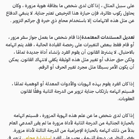
على سبيل المثال ، إذا كان لدى شخص ما بطاقة هوية مزورة ، وكان
يحاول ركوب طائرة، فإن حيازة هذا الترخيص تعتبر جناية. لا ينبغي الدفاع
عن مثل هذه الاتهامات إلا باستخدام محامٍ ذي خبرة في جرائم التزوير .
تعديل المستندات المعتمدة
إذا قام شخص ما بعمل جواز سفر مزور ،
أو قام فقط ببعض التغييرات على رخصة القيادة الحالية ، فقد يتم اتهامه
بالاحتيال. لا يشترط القانون أن يقوم الفرد بإنشاء أداة جديدة تمامًا ،
ولكن حتى حذف أو تغيير مثل هذه الوثيقة يكفي لانتهاك القانون. يمكن
أن يكون الأمر بسيطًا مثل مجرد تغيير الحرف أو الرقم.
إذا كان الفرد يقوم بهذه الهويات والأدوات المعدلة أو الوهمية تمامًا ،
فسيتم اتهامه بارتكاب جناية تزوير من الدرجة الثانية وفقًا لقانون
العقوبات.
إذا كان لدى شخص ما عن علم هذه الهوية المزورة ، فسيتم اتهامه
بالحيازة الجنائية من الدرجة الثانية لأداة مزورة ما لم يقرر المدعي العام
بدلاً من ذلك اتهامه بالحيازة الإجرامية من الدرجة الثالثة لأداة مزورة.
بغض النظر عن درجة التهمة ، يجب على الفرد
استشارة محامي
تزوير في