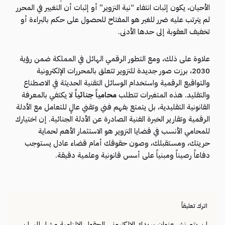
الأحيان، يكون إثبات انتفاء “نية التزوير” أو إثبات أن التغيير في المحرر
لم يترتب عليه ضرر للغير هو المفتاح للحصول على حكم بالبراءة أو
تخفيف العقوبة إلى حدها الأدنى.
علاوة على ذلك، ومع التطور الرقمي الهائل في المملكة ضمن رؤية
2030، برزت صور جديدة للتزوير تتعلق بالمحررات الإلكترونية
والتواقيع الرقمية واستخدام الوسائل التقنية الحديثة في الاصطناع
والتقليد. هذه المتغيرات تتطلب
محامياً جنائياً
لا يكتفي بالمعرفة
القانونية التقليدية، بل يتمتع بفهم فني وتقني عالٍ للتعامل مع الأدلة
الرقمية وتقارير الخبرة الفنية الصادرة عن الأدلة الجنائية. إن اختيارك
للمحامي الأنسب في قضايا التزوير هو الاستثمار الأهم لحماية
حريتك، ومستقبلك، وصون حقوقك أمام قضاء عادل يستوجب
دفاعاً رصيناً ومبنياً على أسس قانونية وعلمية دقيقة.
اترك تعليقاً
لن يتم نشر عنوان بريدك الإلكتروني.
الحقول الإلزامية مشار إليها بـ