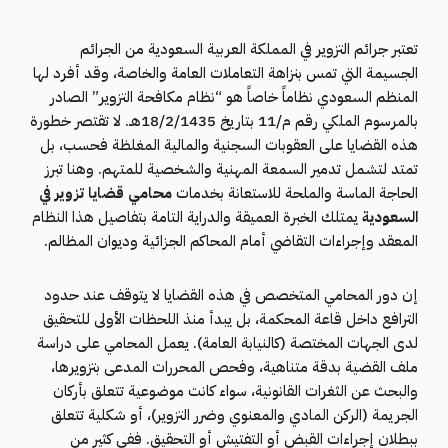
تعتبر جرائم التزوير في المملكة العربية السعودية من الجرائم
الجسيمة التي تمس بنزاهة التعاملات العامة والخاصة، وقد أفرد لها
المنظم السعودي نظاماً خاصاً هو “نظام مكافحة التزوير” الصادر
بالمرسوم الملكي رقم م/11 بتاريخ 18/2/1435هـ. لا تقتصر خطورة
هذه القضايا على العقوبات السجنية والمالية المغلظة فحسب، بل
تمتد لتشمل تدمير السمعة المهنية والشخصية للمتهم. وهنا تبرز
الحاجة الماسة والملحة للاستعانة بخدمات
محامي قضايا تزوير في
السعودية
يمتلك الخبرة العميقة والدراية التامة بتفاصيل هذا النظام
المعقد وإجراءات التقاضي أمام المحاكم الجزائية وديوان المظالم.
إن دور المحامي المتخصص في هذه القضايا لا يتوقف عند حدود
الترافع داخل قاعة المحكمة، بل يبدأ منذ اللحظات الأولى للتحقيق
لدى الجهات المختصة (كالنيابة العامة). يعمل المحامي على دراسة
ملف القضية بدقة متناهية، وفحص المحررات المدعى بتزويرها،
والبحث عن الثغرات القانونية، سواء كانت موضوعية تتعلق بأركان
الجريمة (الركن المادي والمعنوي وضرر التزوير)، أو شكلية تتعلق
ببطلان إجراءات القبض أو التفتيش أو التحقيق. ففي كثير من