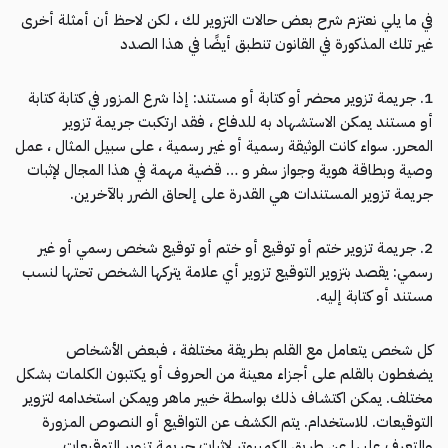
في ما يلي نعتزم شرح بعض حالات التزوير لك ، لكن لاحظ أن أمثلة أخرى
غير تلك المذكورة في القانون تنطبق أيضًا في هذا الصدد
1. جريمة تزوير محضر أو ​​كتابة أو مستند: إذا شرع المزور في كتابة كتابة
أو مستند يمكن الاستشهاد به للدفاع ، فقد ارتكبت جريمة تزوير
المحرر. سواء كانت الوثيقة رسمية أو غير رسمية ، على سبيل المثال ، عمل
وصية وبطاقة هوية وجواز سفر و … قضية مهمة في هذا المجال لإثبات
جريمة تزوير المستندات هي القدرة على إلحاق الضرر بالآخرين.
2. جريمة تزوير ختم أو توقيع أو ختم أو توقيع شخص رسمي أو غير
رسمي: يقصد بتزوير التوقيع تزوير أي علامة يتركها الشخص تحتها لنسب
مستند أو كتابة إليه.
كل شخص يتعامل مع القلم بطريقة مختلفة ، فبعض الأشخاص
يضغطون بالقلم على أجزاء معينة من الحروف أو يكتبون الكلمات بشكل
مختلف. يمكن اكتشاف ذلك بواسطة خبير ماهر ويمكن استخدامه لتزوير
التوقيعات. للاستخدام. يتم الكشف عن التواقيع أو النصوص المزورة
والتعرف عليها عن طريق الكمبيوتر لإثبات جريمة تزوير التوقيعات.