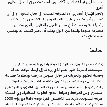
المستشارين أو القضاة أو الأكاديميين المتخصصين في المجال. وطرق
أخرى.
وتجدر الإشارة أيضًا إلى أن المعرفة المسبقة في مجال القانون أو في أي
تخصص آخر ستسهل على الطالب الخوض في التخصص الذي اختاره
وتكييفه وفهمه ،خاصة في مجال القانون والحقوق ،والذي يتضمن
مجموعة متنوعة واسعة من الأنواع وعليه أن يختار الأنسب له. وتشمل
هذه الأنواع (4).
الخاتمة
يُعد تخصص القانون أحد الركائز الجوهرية التي يقوم عليها تنظيم
المجتمعات الحديثة، فهو العلم الذي يهدف إلى إرساء قواعد العدالة
وحماية الحقوق والحريات من خلال نصوص تشريعية ومنظومة قضائية
متكاملة. إن دراسة تخصص القانون لا تقتصر فقط على حفظ المواد
والنصوص، بل تمتد لتشمل تنمية مهارات التحليل النقدي، والقدرة على
الاستنتاج، وفن المرافعة وصياغة الحجج القانونية المنطقية. وفي المملكة
العربية السعودية، شهد هذا التخصص قفزة نوعية تزامناً مع رؤية 2030،
حيث تم تحديث الأنظمة القضائية والتشريعية لتواكب التطورات العالمية،