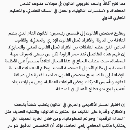
مما فتح آفاقاً واسعة لخريجي القانون في مجالات متنوعة تشمل
المحاماة، والاستشارات القانونية، والعمل في السلك القضائي، والتحكيم
التجاري الدولي.
ويتفرع تخصص القانون إلى قسمين رئيسيين: القانون العام الذي ينظم
العلاقة بين الدولة والأفراد (مثل القانون الإداري والجنائي)، والقانون
الخاص الذي ينظم العلاقات بين الأفراد (مثل القانون المدني والتجاري).
إن فهم هذه التفاصيل يُعد حجر الزاوية لكل من يسعى لاحتراف مهنة
المحاماة، حيث يتطلب النجاح في هذا المجال اطلاعاً مستمراً على الأنظمة
المحدثة مثل نظام الأحوال الشخصية الجديد ونظام المعاملات المدنية.
بالإضافة إلى ذلك، يمنح تخصص القانون صاحبه القدرة على صياغة
العقود وتأسيس الشركات وفض النزاعات العمالية، وهي مهارات تزداد
أهميتها مع نمو قطاع الأعمال في المنطقة.
إن اختيار المسار الأكاديمي والمهني في القانون يتطلب شغفاً بالبحث
والاطلاع، وقدرة على التكيف مع المتغيرات القانونية والتقنية الحديثة مثل
“العدالة الرقمية” وجرائم المعلوماتية. ومن خلال الخبرة العميقة التي
يمتلكها مكتب المحامي رامي الحامد، نؤكد أن التخصص الدقيق هو سر