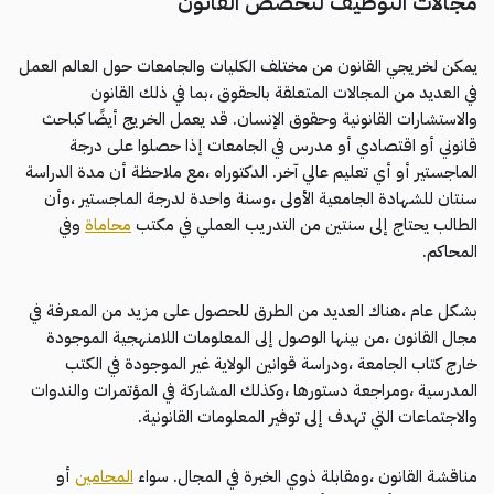
مجالات التوظيف لتخصص القانون
يمكن لخريجي القانون من مختلف الكليات والجامعات حول العالم العمل
في العديد من المجالات المتعلقة بالحقوق ،بما في ذلك القانون
والاستشارات القانونية وحقوق الإنسان. قد يعمل الخريج أيضًا كباحث
قانوني أو اقتصادي أو مدرس في الجامعات إذا حصلوا على درجة
الماجستير أو أي تعليم عالي آخر. الدكتوراه ،مع ملاحظة أن مدة الدراسة
سنتان للشهادة الجامعية الأولى ،وسنة واحدة لدرجة الماجستير ،وأن
الطالب يحتاج إلى سنتين من التدريب العملي في مكتب
محاماة
وفي
المحاكم.
بشكل عام ،هناك العديد من الطرق للحصول على مزيد من المعرفة في
مجال القانون ،من بينها الوصول إلى المعلومات اللامنهجية الموجودة
خارج كتاب الجامعة ،ودراسة قوانين الولاية غير الموجودة في الكتب
المدرسية ،ومراجعة دستورها ،وكذلك المشاركة في المؤتمرات والندوات
والاجتماعات التي تهدف إلى توفير المعلومات القانونية.
مناقشة القانون ،ومقابلة ذوي الخبرة في المجال. سواء
المحامين
أو