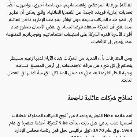
العائلة) ،ورعاية الموظفين واهتماماتهم. من ناحية أخرى ،يواجهون أيضًا
تحديات إدارية فريدة ناجمة عن القضايا العائلية. والتي يمكن أن تظهر
في: تنمو هذه الشركات بسرعة دون توافر المواهب الإدارية داخل العائلة
،مما يعني أن الشركة ستفقد فرصًا ثمينة. في بعض الأحيان يتجاوز عدد
أفراد الأسرة قدرة الشركة على استيعاب اهتماماتهم وتوجهاتهم المتنوعة
،مما يؤدي إلى تناقضات.
ومن المفارقات ،أن العديد من الشركات هذه الأيام لديها زعيم مسيطر
يتحكم في كل شيء من غرفة الاجتماعات إلى أرض المصنع. تساهم
وجهة النظر الفردية هذه في عدد من المشاكل التي سأناقشها في الفصل
الثالث.
نماذج شركات عائلية ناجحة
تعد علامة Nike التجارية واحدة من أنجح الشركات المملوكة للعائلات.
أسسها شاب يدعى فيل نايت ،بدأت Nike كشركة أحذية صغيرة في عام
1964. وفي عام 1970 ،تولى ترافيس نجل فيل رئاسة مجلس الإدارة