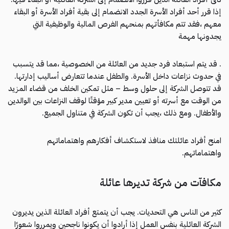
إذا قرر أحد أفراد الأسرة الجدد الانضمام إلى بقية أفراد الأسرة أو البقاء
معهم ،فقد تتم مكافأتهم بمنحهم الفرص المالية والوظيفية التي
يجدونها مهمة
. قد يتم استبعاد فرد جديد من العائلة من الخصوصية ،مما قد يتسبب
في حدوث نزاعات داخل الأسرة. والطفل عندما تتعارض أساليب إدارتها.
قد تتوصل الشركة إلى حلول وسط – مثل تمكين الخلف من قضاء المزيد
من الوقت مع أسرته أو تعيين مدير كبير مؤقتًا لوقف النزاعات بين الوالدين
والأطفال. ومع ذلك ،يجب أن تكون الشركة في متناول الجميع.
امنح أفراد عائلتك منافذ لاستكشاف أفكارهم واهتماماتهم
واهتماماتهم.
مكافآت من شركة تديرها عائلة
كثير من الناس هي التحديات. يجب أن يتمتع أفراد العائلة الذين يديرون
الشركة العائلية بنفس العمل إذا أرادوا أن يكونوا ناجحين ويمرروا شعورًا