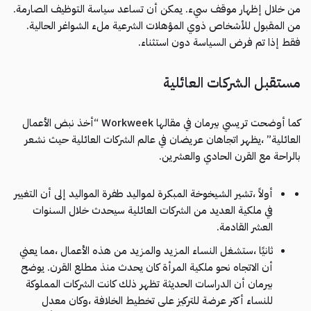
من خلال إظهار موقف سيء. يمكن أن تساعد سياسة التوظيف الصارمة.
من المقبول للأشخاص ذوي المؤهلات الشرعية ملء الشواغر الحالية.
فقط إذا تم فرض السياسة دون استثناء.
مستقبل الشركات العائلية
كما أوضحت تريسي بيرمان في مقالها Workweek “أخذ نبض الأعمال
العائلية” ،يظهر اتجاهان عريضان في عالم الشركات العائلية حيث نشعر
بالراحة مع القرن الحادي والعشرين.
أولاً ،تشير الشيخوخة المبكرة لمواليد طفرة المواليد إلى أن التغيير
في ملكية العديد من الشركات العائلية سيحدث خلال السنوات
العشر القادمة.
ثانيًا ،ستشغل النساء المزيد والمزيد من هذه الأعمال ،مما يعني
أن الاتجاه نحو ملكية المرأة كان يحدث منذ مطلع القرن. يوضح
بيرمان أن الدراسات الحديثة تظهر ذلك كانت الشركات المملوكة
للنساء أكثر عرضة للتركيز على تخطيط الخلافة ،وكان معدل