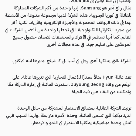
،ونقلها إلى ابنه كولين في عام 2004.
مثال رائع آخر هو Samsung. إنها واحدة من أكبر الشركات المملوكة
للعائلة في كوريا الجنوبية. هذه الشركة لديها مجموعة متنوعة من الأنشطة
،بما في ذلك الهواتف المحمولة والأجهزة الإلكترونية والأزياء. لكنها أكثر
من مجرد ابتكاراتها التكنولوجية التي تجعلها واحدة من أفضل الشركات في
العالم. كما أنها تستثمر في الأفراد والمجتمعات لضمان حصول جميع
الموظفين على تعليم جيد. في عدة مجالات أخرى
الشركة ،التي يملكها أغنى رجل في آسيا ،لي كا شينج ،يديرها ابنه فيكتور.
تعد عائلة Hyun مثالاً ممتازًا للأعمال التجارية التي تديرها عائلة. على
الرغم من وفاة Juyoung Jeong ،استمرت العائلة في إدارة الشركة معًا
وتمكنت من البقاء على قيد الحياة.
ترتبط الشركة العائلية بمصالح الاستثمار المشتركة من خلال الوحدة
الديناميكية التي تسمى العائلة. وحدة الأسرة مترابطة ،ولهذا السبب فهي
تمثل وحدة ديناميكية يمكنها الاستمرار في النمو والازدهار.