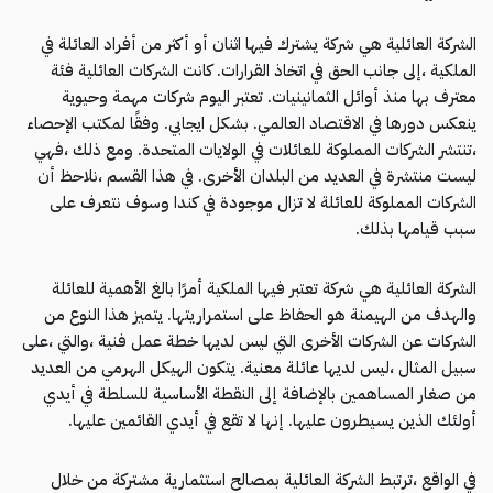
الشركة العائلية هي شركة يشترك فيها اثنان أو أكثر من أفراد العائلة في
الملكية ،إلى جانب الحق في اتخاذ القرارات. كانت الشركات العائلية فئة
معترف بها منذ أوائل الثمانينيات. تعتبر اليوم شركات مهمة وحيوية
ينعكس دورها في الاقتصاد العالمي. بشكل ايجابي. وفقًا لمكتب الإحصاء
،تنتشر الشركات المملوكة للعائلات في الولايات المتحدة. ومع ذلك ،فهي
ليست منتشرة في العديد من البلدان الأخرى. في هذا القسم ،نلاحظ أن
الشركات المملوكة للعائلة لا تزال موجودة في كندا وسوف نتعرف على
سبب قيامها بذلك.
الشركة العائلية هي شركة تعتبر فيها الملكية أمرًا بالغ الأهمية للعائلة
والهدف من الهيمنة هو الحفاظ على استمراريتها. يتميز هذا النوع من
الشركات عن الشركات الأخرى التي ليس لديها خطة عمل فنية ،والتي ،على
سبيل المثال ،ليس لديها عائلة معنية. يتكون الهيكل الهرمي من العديد
من صغار المساهمين بالإضافة إلى النقطة الأساسية للسلطة في أيدي
أولئك الذين يسيطرون عليها. إنها لا تقع في أيدي القائمين عليها.
في الواقع ،ترتبط الشركة العائلية بمصالح استثمارية مشتركة من خلال