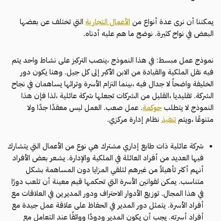
يمكننا أن نرى عدة أنواع من
الأعمال التجارية
التي تختلف عن بعضها
البعض في نواح كثيرة. نوضح ما هم عليه أدناه.
نموذج عمل مبسط: في هذا النموذج ،ينصب التركيز على نشاط واحد يتم
فيه نقل الملكية والقيادة من الابن الأكبر إلى كل جيل. وهنا يكون دور
الخليفة واضحاً لا جدال فيه ،بينما التزام الأسرة وتراثها يساهمان في نجاح
الشركة. تقليديا ،القليل من الشركات تجعلها شركة عائلية ،لذا فإن هذا
النموذج لا يتطلب
حوكمة
. عمل صعب. العمل ليس معقدًا جدًا ولا
متنوعًا ،ويتم
تنفيذ
نظام إدارة مركزي.
شركة عائلية ذات طابع إداري مشترك هي نوع من الأعمال التي يتشارك
فيها العديد من أفراد العائلة في الملكية والإدارة. يشعر بعض الأفراد
أنهم أكثر تأهيلاً من غيرهم لتلقي المزايا دون المساهمة بشكل
متناسب. يمكن لقوانين الأسرة التي تحكمها قيم معينة أن تلعب دورًا
في هذا المجال. توزيع الأدوار الاحتراف ودور المديرين في العلاقات مع
أفراد الأسرة. يتمثل دور المدير في الحفاظ على علاقة عمل جيدة مع
أفراد أسرته. يجب أن يكون المدير ودودًا وواثقًا عند التعامل مع