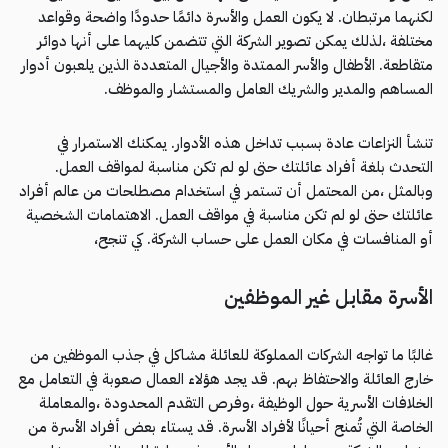
لكنهما مرتبطان. لا يكون العمل والأسرة دائمًا حدودًا واضحة وقواعد
مختلفة ،لذلك يمكن تصوير الشركة التي تتضمن كليهما على أنها دوائر
متقاطعة. الأطفال والأسر الممتدة والأجيال المتعددة الذين يلعبون أدوار
المساهم والمدير والشريك العامل والمستشار والموظف.
تنشأ النزاعات عادة بسبب تداخل هذه الأدوار. يمكنك الاستمرار في
التحدث بلغة أفراد عائلتك حتى لو لم تكن مناسبة لمواقف العمل.
وبالمثل ،من المحتمل أن تستمر في استخدام مصطلحات من عالم أفراد
عائلتك حتى لو لم تكن مناسبة في مواقف العمل. الاهتمامات الشخصية
أو المنافسات في مكان العمل على حساب الشركة. كي تنجح،
الأسرة مقابل غير الموظفين
غالبًا ما تواجه الشركات المملوكة للعائلة مشاكل في جذب الموظفين من
خارج العائلة والاحتفاظ بهم. قد يجد هؤلاء العمال صعوبة في التعامل مع
الخلافات الأسرية حول الوظيفة ،وفرص التقدم المحدودة ،والمعاملة
الخاصة التي تُمنح أحيانًا لأفراد الأسرة. قد يستاء بعض أفراد الأسرة من