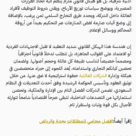
أدبية شرفية، بل هو هيكل قانوني ملزم ينظم آلية اتخاذ القرارات
المصيرية، ويوضح سياسات توزيع الأرباح، ويقنن شروط التوظيف لأفراد
العائلة داخل الشركة، ويحدد طرق التخارج السلمي لمن يرغب، بالإضافة
إلى وضع آليات صارمة لفض المنازعات عبر التحكيم بعيداً عن أروقة
المحاكم ووسائل الإعلام.
إن هندسة هذا الهيكل القانوني شديد التعقيد لا تقبل الاجتهادات الفردية
أو الاعتماد على القوالب الجاهزة، بل تتطلب تدخلاً قانونياً احترافياً
ومصمماً خصيصاً لتناسب طبيعة كل عائلة وحجم أصولها. ولضمان
تحصين كيانكم التجاري واستدامته، يُعد اللجوء إلى خبراء متخصصين في
هيكلة وإدارة
الشركات العائلية
خطوة استراتيجية لا غنى عنها. من خلال
توثيق العقود وتأسيس الحوكمة الرشيدة وفق أحدث التعديلات في النظام
السعودي، تضمن الشركات الفصل التام بين الإدارة والملكية، وتحصن
استثماراتها من التصدعات الداخلية، لتبقى صرحاً اقتصادياً شامخاً تتوارثه
الأجيال بكل قوة وثبات واستقرار تام.
إقرأ أيضاً:
افضل محامي للمطلقات بجدة والرياض