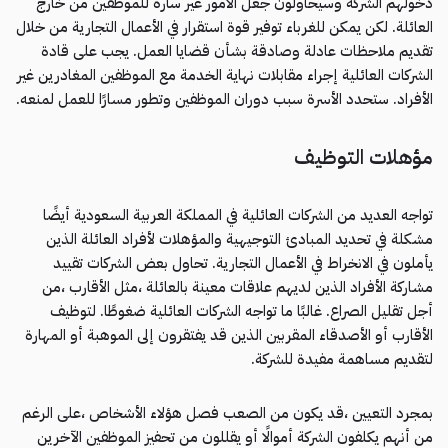
دخولهم الشركة وسيحاولون جعل الأمور غير سارة للموظفين من خارج
العائلة. لكن يمكن للغرباء توفير قوة استقرار في الأعمال التجارية من خلال
تقديم ملاحظات عادلة وصادقة بشأن قضايا العمل. يجب على قادة
الشركات العائلية إجراء مقابلات نهاية الخدمة مع الموظفين المغادرين غير
الأفراد. ستحدد الأسرة سبب دوران الموظفين وتطور مسارًا للعمل لمنعه.
مؤهلات التوظيف
تواجه العديد من الشركات العائلية في المملكة العربية السعودية أيضًا
مشكلة في تحديد المبادئ التوجيهية والمؤهلات لأفراد العائلة الذين
يأملون في الانخراط في الأعمال التجارية. تحاول بعض الشركات تقييد
مشاركة الأفراد الذين لديهم علاقات معينة بالعائلة ،مثل الأقارب ،من
أجل تقليل الصراع. غالبًا ما تواجه الشركات العائلية ضغوطًا. لتوظيف
الأقارب أو الأصدقاء المقربين الذين قد يفتقرون إلى الموهبة أو المهارة
لتقديم مساهمة مفيدة للشركة.
بمجرد التعيين ،قد يكون من الصعب فصل هؤلاء الأشخاص ،على الرغم
من أنهم يكلفون الشركة أموالًا أو يقللون من تحفيز الموظفين الآخرين