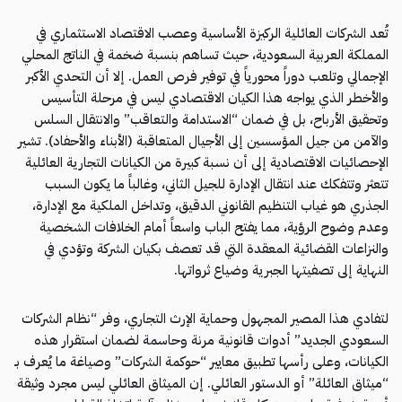
تُعد الشركات العائلية الركيزة الأساسية وعصب الاقتصاد الاستثماري في
المملكة العربية السعودية، حيث تساهم بنسبة ضخمة في الناتج المحلي
الإجمالي وتلعب دوراً محورياً في توفير فرص العمل. إلا أن التحدي الأكبر
والأخطر الذي يواجه هذا الكيان الاقتصادي ليس في مرحلة التأسيس
وتحقيق الأرباح، بل في ضمان “الاستدامة والتعاقب” والانتقال السلس
والآمن من جيل المؤسسين إلى الأجيال المتعاقبة (الأبناء والأحفاد). تشير
الإحصائيات الاقتصادية إلى أن نسبة كبيرة من الكيانات التجارية العائلية
تتعثر وتتفكك عند انتقال الإدارة للجيل الثاني، وغالباً ما يكون السبب
الجذري هو غياب التنظيم القانوني الدقيق، وتداخل الملكية مع الإدارة،
وعدم وضوح الرؤية، مما يفتح الباب واسعاً أمام الخلافات الشخصية
والنزاعات القضائية المعقدة التي قد تعصف بكيان الشركة وتؤدي في
النهاية إلى تصفيتها الجبرية وضياع ثرواتها.
لتفادي هذا المصير المجهول وحماية الإرث التجاري، وفر “نظام الشركات
السعودي الجديد” أدوات قانونية مرنة وحاسمة لضمان استقرار هذه
الكيانات، وعلى رأسها تطبيق معايير “حوكمة الشركات” وصياغة ما يُعرف بـ
“ميثاق العائلة” أو الدستور العائلي. إن الميثاق العائلي ليس مجرد وثيقة