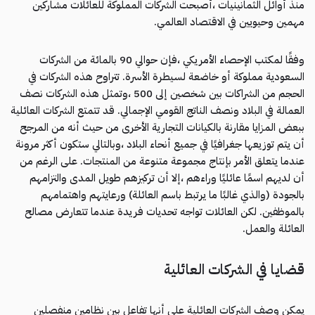
منذ أوائل الثمانينيات ،أصبحت الشركات المملوكة للعائلات مشاركين
مهمين وحيويين في الاقتصاد العالمي.
وفقًا لمكتب الإحصاء الأمريكي ،فإن حوالي 90 بالمائة من الشركات
السعودية مملوكة أو خاضعة لسيطرة الأسرة. تتراوح هذه الشركات في
الحجم من الشراكات بين شخصين إلى 500 ،وتمثل هذه الشركات نصف
العمالة في البلاد ونصف الناتج القومي الإجمالي. قد تتمتع الشركات العائلية
ببعض المزايا مقارنة بالكيانات التجارية الأخرى من حيث أنه من المرجح
أن يتم توزيعها جغرافيًا في جميع أنحاء البلاد ،وبالتالي ستكون أكثر مرونة
عندما يتعلق الأمر بإنتاج مجموعة متنوعة من المنتجات. على الرغم من
أن لديهم اسمًا عائليًا وراءهم ،إلا أن تركيزهم طويل المدى والتزامهم
بالجودة (والذي غالبًا ما يرتبط باسم العائلة) ورعايتهم واهتمامهم
بالموظفين. لكن العائلات تواجه تحديات فريدة عندما تتعارض مصالح
العائلة والعمل.
قضايا في الشركات العائلية
يمكن وصف الشركات العائلية على أنها تفاعل بين نظامين منفصلين