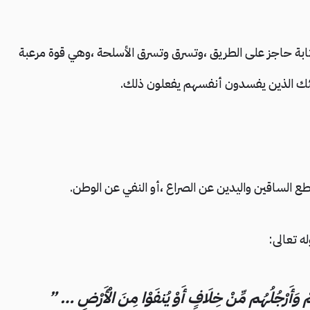
بمثابة حاجز على الطريق ،وتسرق وتسرق الأسلحة ،وهي قوة مرعبة
ولئك الذين يفسدون أنفسهم يفعلون ذلك.
طع الساقين واليدين عن الصراع ،أو النفي عن الوطن.
ه تعالى:
يهِمْ وَأَرْجُلُهُم مِّنْ خِلَافٍ أَوْ يُنفَوْا مِنَ الْأَرْضِ … ”