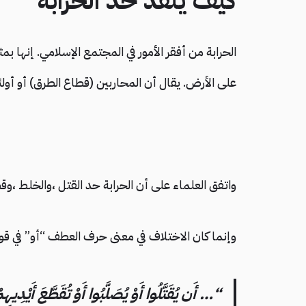
كيف ينفذ حد الحرابة
الحرابة من أفقر الأمور في المجتمع الإسلامي. إنها 
على الأرض. يقال أن المحاربين (قطاع الطرق) أو أ
واتفق العلماء على أن الحرابة حد القتل ،والخلط ،وق
وإنما كان الاختلاف في معنى حرف العطف “أو” في قول
“… أَن يُقَتَّلُوا أَوْ يُصَلَّبُوا أَوْ تُقَطَّعَ أَيْدِ